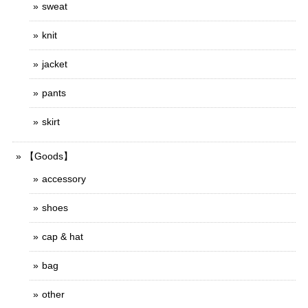
sweat
knit
jacket
pants
skirt
【Goods】
accessory
shoes
cap & hat
bag
other