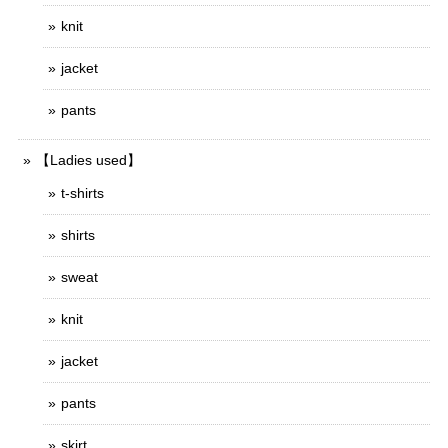
knit
jacket
pants
【Ladies used】
t-shirts
shirts
sweat
knit
jacket
pants
skirt