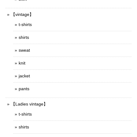
【vintage】
t-shirts
shirts
sweat
knit
jacket
pants
【Ladies vintage】
t-shirts
shirts