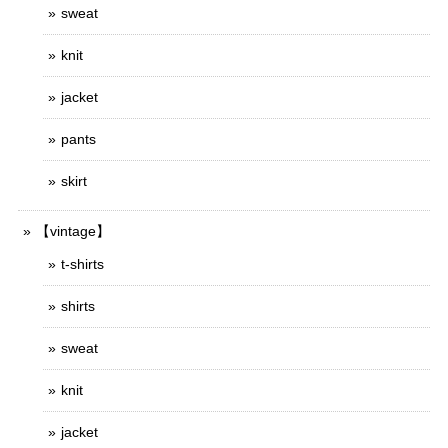
sweat
knit
jacket
pants
skirt
【vintage】
t-shirts
shirts
sweat
knit
jacket