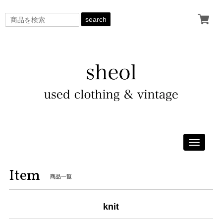
search
Toggle
navigati
Item
商品一覧
knit