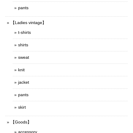
pants
【Ladies vintage】
t-shirts
shirts
sweat
knit
jacket
pants
skirt
【Goods】
accessory