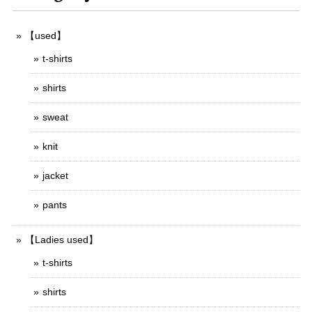
【used】
t-shirts
shirts
sweat
knit
jacket
pants
【Ladies used】
t-shirts
shirts