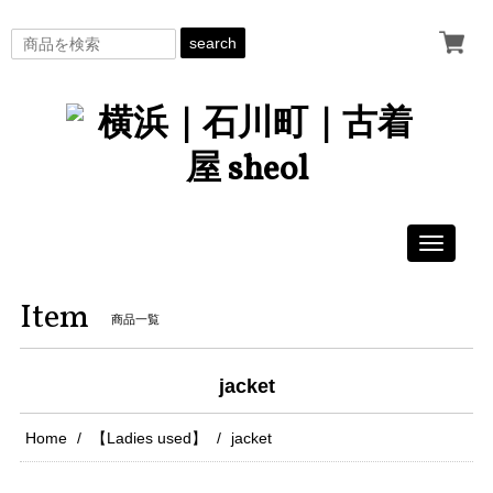
search
Toggle
navigati
Item
商品一覧
jacket
Home
【Ladies used】
jacket