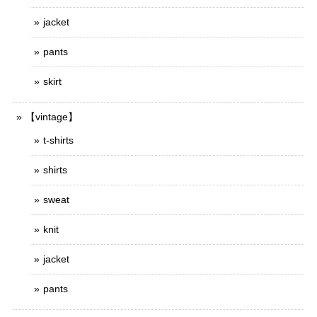
jacket
pants
skirt
【vintage】
t-shirts
shirts
sweat
knit
jacket
pants