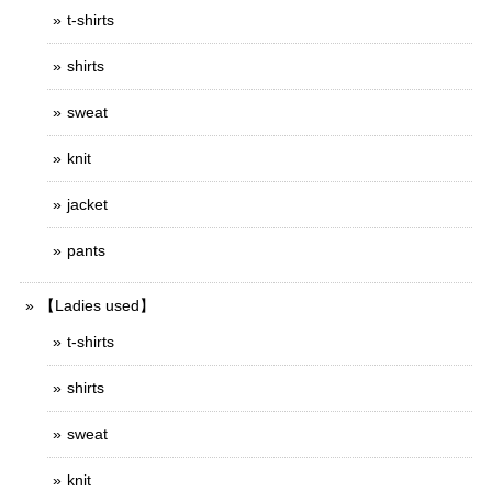
t-shirts
shirts
sweat
knit
jacket
pants
【Ladies used】
t-shirts
shirts
sweat
knit