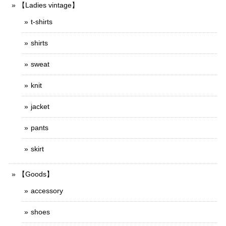
【Ladies vintage】
t-shirts
shirts
sweat
knit
jacket
pants
skirt
【Goods】
accessory
shoes