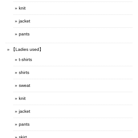
knit
jacket
pants
【Ladies used】
t-shirts
shirts
sweat
knit
jacket
pants
skirt