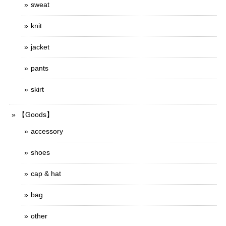
sweat
knit
jacket
pants
skirt
【Goods】
accessory
shoes
cap & hat
bag
other