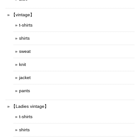
【vintage】
t-shirts
shirts
sweat
knit
jacket
pants
【Ladies vintage】
t-shirts
shirts