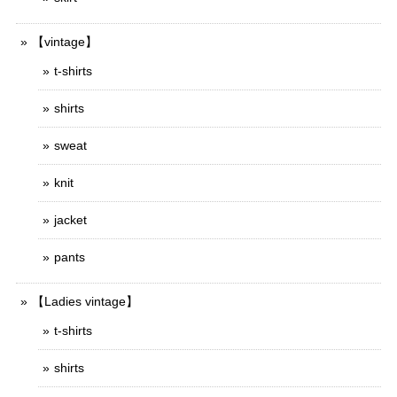
【vintage】
t-shirts
shirts
sweat
knit
jacket
pants
【Ladies vintage】
t-shirts
shirts