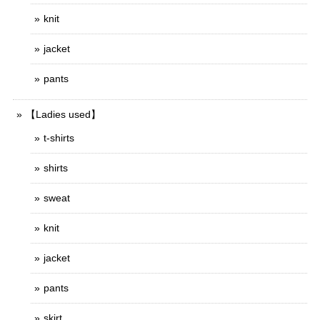
knit
jacket
pants
【Ladies used】
t-shirts
shirts
sweat
knit
jacket
pants
skirt