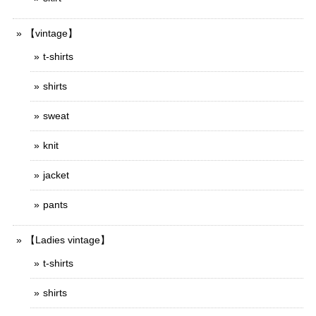
【vintage】
t-shirts
shirts
sweat
knit
jacket
pants
【Ladies vintage】
t-shirts
shirts