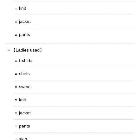
knit
jacket
pants
【Ladies used】
t-shirts
shirts
sweat
knit
jacket
pants
skirt