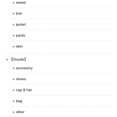
sweat
knit
jacket
pants
skirt
【Goods】
accessory
shoes
cap & hat
bag
other