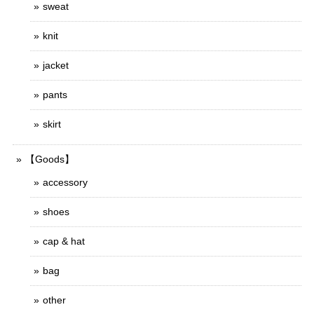
sweat
knit
jacket
pants
skirt
【Goods】
accessory
shoes
cap & hat
bag
other