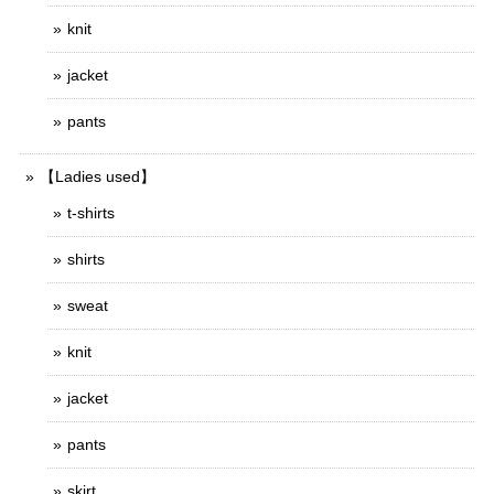
knit
jacket
pants
【Ladies used】
t-shirts
shirts
sweat
knit
jacket
pants
skirt