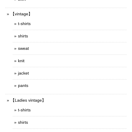
【vintage】
t-shirts
shirts
sweat
knit
jacket
pants
【Ladies vintage】
t-shirts
shirts