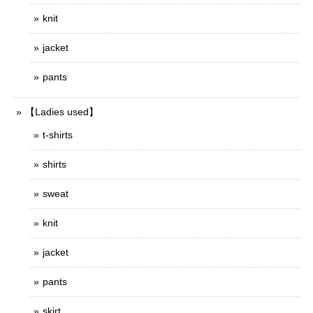
knit
jacket
pants
【Ladies used】
t-shirts
shirts
sweat
knit
jacket
pants
skirt