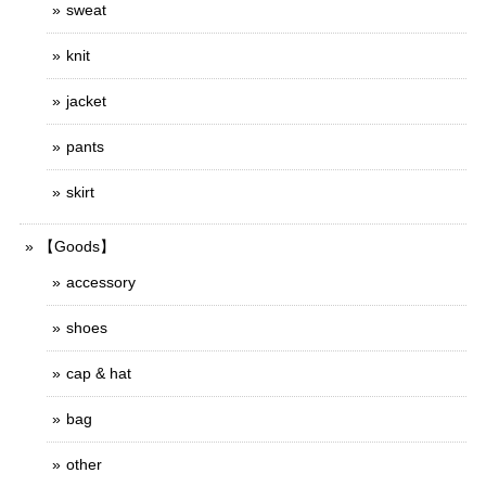
sweat
knit
jacket
pants
skirt
【Goods】
accessory
shoes
cap & hat
bag
other