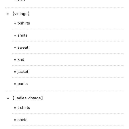
【vintage】
t-shirts
shirts
sweat
knit
jacket
pants
【Ladies vintage】
t-shirts
shirts