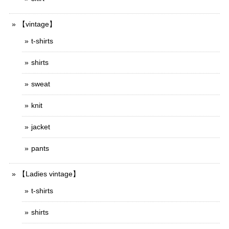
【vintage】
t-shirts
shirts
sweat
knit
jacket
pants
【Ladies vintage】
t-shirts
shirts