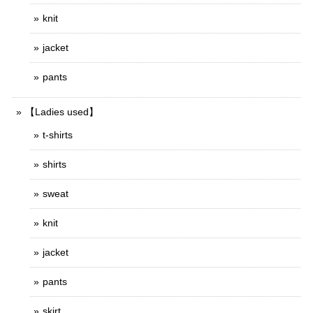
knit
jacket
pants
【Ladies used】
t-shirts
shirts
sweat
knit
jacket
pants
skirt