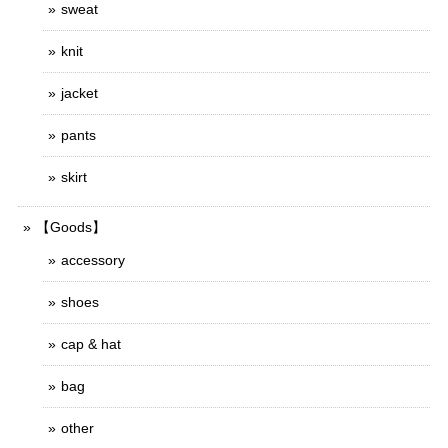
sweat
knit
jacket
pants
skirt
【Goods】
accessory
shoes
cap & hat
bag
other